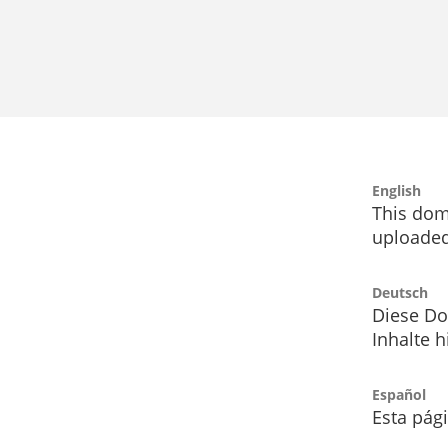
English
This dom
uploaded
Deutsch
Diese Do
Inhalte h
Español
Esta pág