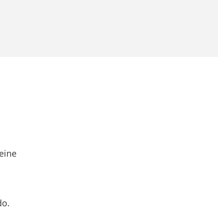
eine
do.